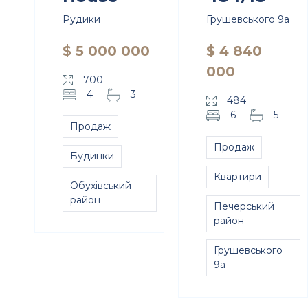
Рудики
Грушевського 9а
$ 5 000 000
$ 4 840
000
700
4
3
484
6
5
Продаж
Продаж
Будинки
Квартири
Обухівський
район
Печерський
район
Грушевського
9а