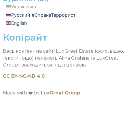
Українська
Русский #СтранаТеррорист
English
Копірайт
Весь контент на сайті LuxGreat Estate (фото, відео,
тексти тощо) належать Alina Grishina та LuxGreat
Group і знаходиться під ліцензією:
CC BY-NC-ND 4.0
Made with ❤️ by
LuxGreat Group