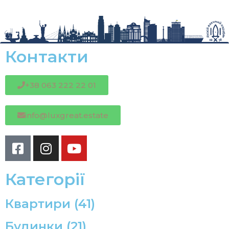
Контакти
+38 063 222 22 01
info@luxgreat.estate
Категорії
Квартири (
41
)
Будинки (
21
)