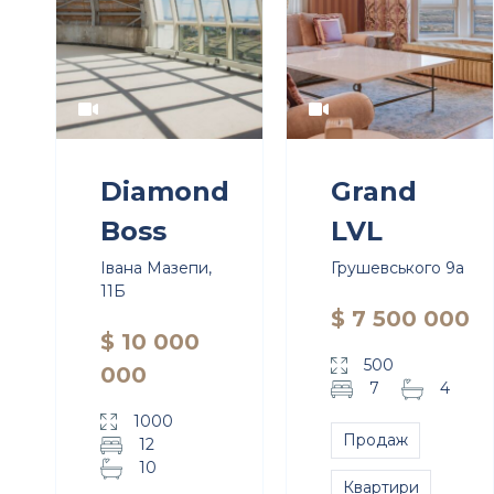
Diamond
Grand
Boss
LVL
Івана Мазепи,
Грушевського 9а
11Б
$ 7 500 000
$ 10 000
500
000
7
4
1000
Продаж
12
10
Квартири