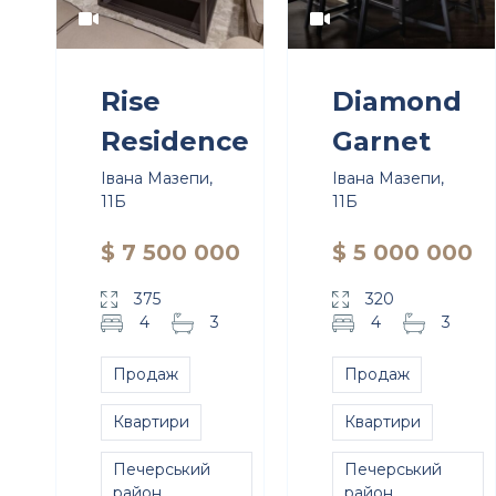
Rise
Diamond
Residence
Garnet
Івана Мазепи,
Івана Мазепи,
11Б
11Б
$ 7 500 000
$ 5 000 000
375
320
4
3
4
3
Продаж
Продаж
Квартири
Квартири
Печерський
Печерський
район
район