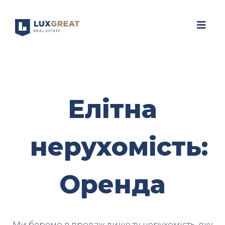
Елітна
нерухомість:
Оренда
Ми беремо в продаж лише ту нерухомість, яку