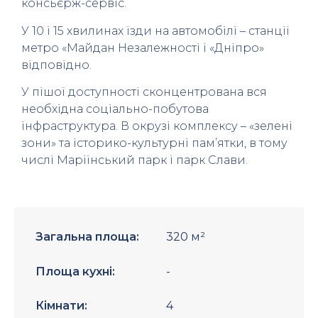
консьєрж-сервіс.
У 10 і 15 хвилинах їзди на автомобілі – станції
метро «Майдан Незалежності і «Дніпро»
відповідно.
У пішої доступності сконцентрована вся
необхідна соціально-побутова
інфраструктура. В окрузі комплексу – «зелені
зони» та історико-культурні пам’ятки, в тому
числі Маріїнський парк і парк Слави.
Загальна площа:
320 м²
Площа кухні:
-
Кімнати:
4