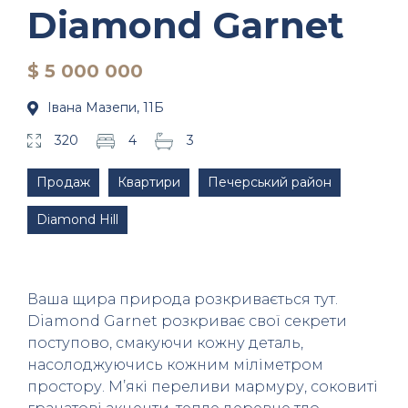
Diamond Garnet
$ 5 000 000
Івана Мазепи, 11Б
320
4
3
Продаж
Квартири
Печерський район
Diamond Hill
Ваша щира природа розкривається тут.
Diamond Garnet розкриває свої секрети
поступово, смакуючи кожну деталь,
насолоджуючись кожним міліметром
простору. М’які переливи мармуру, соковиті