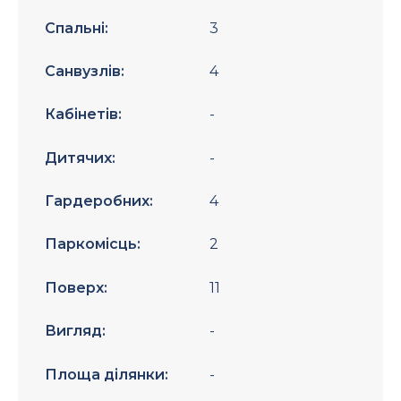
Спальні:
3
Санвузлів:
4
Кабінетів:
-
Дитячих:
-
Гардеробних:
4
Паркомісць:
2
Поверх:
11
Вигляд:
-
Площа ділянки:
-