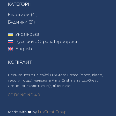
КАТЕГОРІЇ
Квартири (
41
)
Будинки (
21
)
Українська
Русский #СтранаТеррорист
English
КОПІРАЙТ
Весь контент на сайті LuxGreat Estate (фото, відео,
тексти тощо) належать Alina Grishina та LuxGreat
Group і знаходиться під ліцензією:
CC BY-NC-ND 4.0
Made with ❤️ by
LuxGreat Group