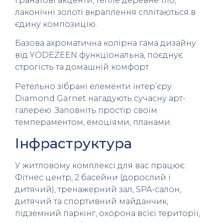
гранатові акценти, тепле деревне тло,
лаконічні золоті вкраплення сплітаються в
єдину композицію.
Базова ахроматична колірна гама дизайну
від YODEZEEN функціональна, поєднує
строгість та домашній комфорт.
Ретельно зібрані елементи інтер’єру
Diamond Garnet нагадують сучасну арт-
галерею. Заповніть простір своїм
темпераментом, емоціями, планами.
Інфраструктура
У житловому комплексі для вас працює:
Фітнес центр, 2 басейни (дорослий і
дитячий), тренажерний зал, SPA-салон,
дитячий та спортивний майданчик,
підземний паркінг, охорона всієї території,