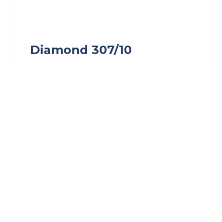
Diamond 307/10
Івана Мазепи, 11Б
$ 2 149 000
307
4
3
Продаж
Квартири
Печерський район
Diamond Hill