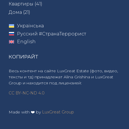
Квартиры (
41
)
Дома (
21
)
Українська
Русский #СтранаТеррорист
English
КОПИРАЙТ
Весь контент на сайте LuxGreat Estate (фото, видео,
тексты и тд) принадлежат Alina Grishina и LuxGreat
Group и находится под лицензией:
CC BY-NC-ND 4.0
Made with ❤️ by
LuxGreat Group