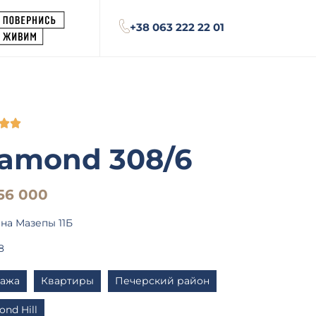
+38 063 222 22 01


amond 308/6
156 000
на Мазепы 11Б
8
ажа
Квартиры
Печерский район
nd Hill