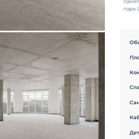
памят
парк 
Об
Пло
Ком
Спа
Сан
Каб
Дет