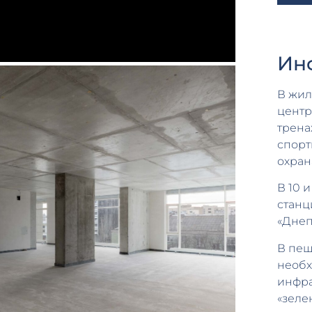
Ин
В жил
центр
трена
спорт
охран
В 10 
станц
«Днеп
В пеш
необх
инфра
«зеле