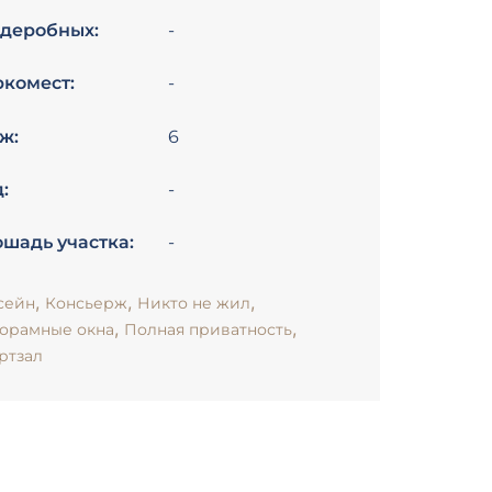
деробных:
-
комест:
-
ж:
6
:
-
шадь участка:
-
,
,
,
сейн
Консьерж
Никто не жил
,
,
орамные окна
Полная приватность
ртзал