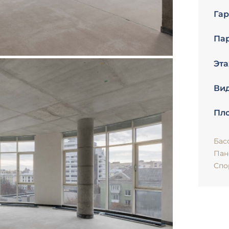
Гар
Пар
Эта
Вид
Пло
Бас
Пан
Спо