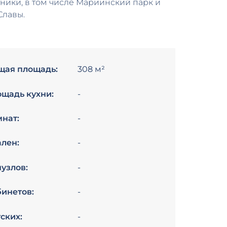
ники, в том числе Мариинский парк и
Славы.
щая площадь:
308 м²
щадь кухни:
-
нат:
-
лен:
-
узлов:
-
инетов:
-
ских:
-