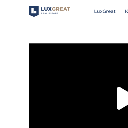
LuxGreat
К