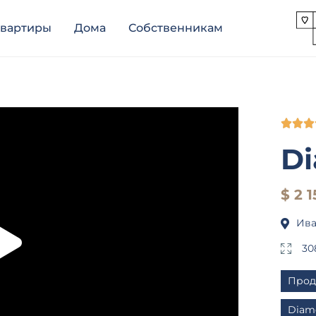
вартиры
Дома
Собственникам



Di
$ 2 
Ива
30
Прод
Diamo